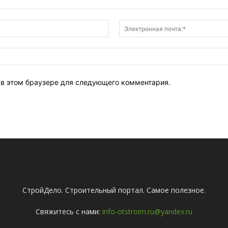
Имя:*
т в этом браузере для следующего комментария.
СтройДело. Строительный портал. Самое полезное.
Свяжитесь с нами:
info-otstroim.ru@yandex.ru