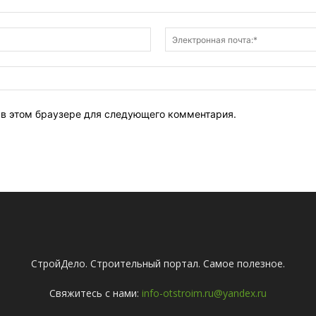
Имя:*
т в этом браузере для следующего комментария.
СтройДело. Строительный портал. Самое полезное.
Свяжитесь с нами:
info-otstroim.ru@yandex.ru