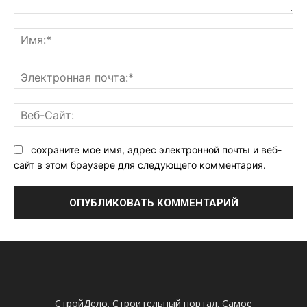
Комментарий:
Им
Эл
поч
Ве
Са
сохраните мое имя, адрес электронной почты и веб-
сайт в этом браузере для следующего комментария.
СтройДело. Строительный портал. Самое