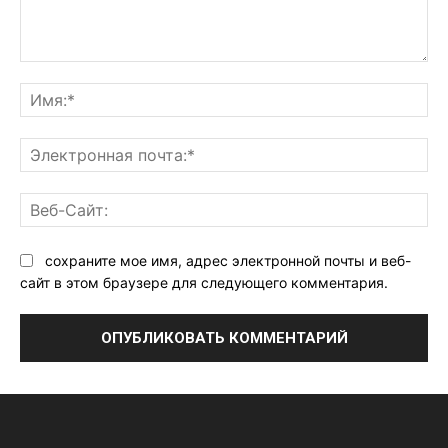
Комментарий:
Им
Эл
поч
Ве
Са
сохраните мое имя, адрес электронной почты и веб-
сайт в этом браузере для следующего комментария.