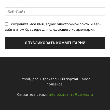
поч
Ве
Са
сохраните мое имя, адрес электронной почты и веб-
сайт в этом браузере для следующего комментария.
СтройДело. Строительный портал. Самое
полезное.
Свяжитесь с нами:
info-otstroim.ru@yandex.ru