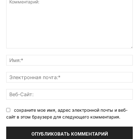
Комментарий:
Им
Эл
поч
Ве
Са
сохраните мое имя, адрес электронной почты и веб-
сайт в этом браузере для следующего комментария.