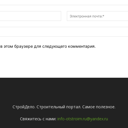
Имя:*
т в этом браузере для следующего комментария.
СтройДело. Строительный портал. Самое полезное.
Свяжитесь с нами:
info-otstroim.ru@yandex.ru