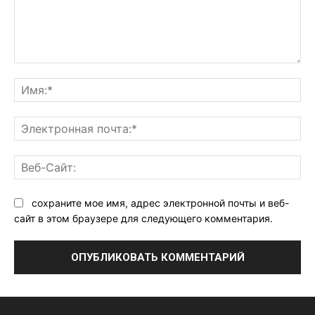
Комментарий:
Им
Эл
поч
Ве
Са
сохраните мое имя, адрес электронной почты и веб-
сайт в этом браузере для следующего комментария.