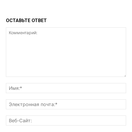
ОСТАВЬТЕ ОТВЕТ
Комментарий:
Им
Эл
поч
Ве
Са