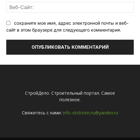
Ве
Са
сохраните мое имя, адрес электронной почты и веб-
сайт в этом браузере для следующего комментария.
СтройДело. Строительный портал. Самое
полезное.
Свяжитесь с нами:
info-otstroim.ru@yandex.ru