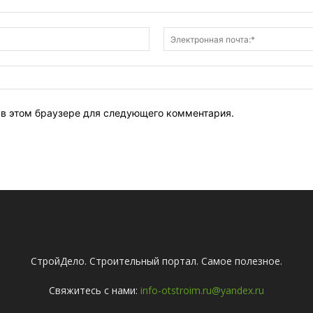
Имя:*
т в этом браузере для следующего комментария.
СтройДело. Строительный портал. Самое полезное.
Свяжитесь с нами:
info-otstroim.ru@yandex.ru