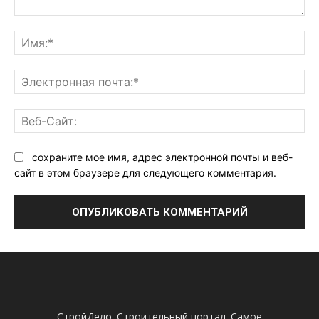
Комментарий:
Им
Эл
поч
Ве
Са
сохраните мое имя, адрес электронной почты и веб-
сайт в этом браузере для следующего комментария.
СтройДело. Строительный портал. Самое