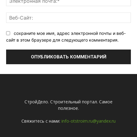
поч
Ве
Са
сохраните мое имя, адрес электронной почты и веб-
сайт в этом браузере для следующего комментария.
СтройДело. Строительный портал. Самое
полезное.
Свяжитесь с нами:
info-otstroim.ru@yandex.ru