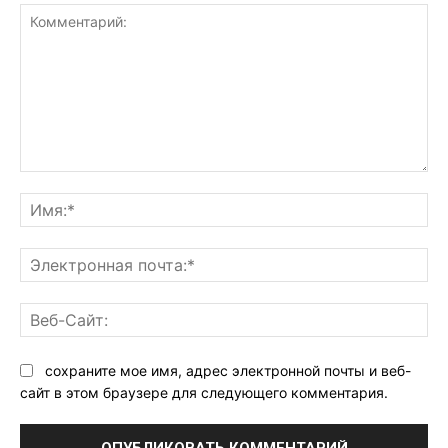
Комментарий:
Им
Эл
поч
Ве
Са
сохраните мое имя, адрес электронной почты и веб-
сайт в этом браузере для следующего комментария.