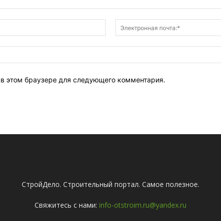
Имя:*
т в этом браузере для следующего комментария.
СтройДело. Строительный портал. Самое полезное.
Свяжитесь с нами:
info-otstroim.ru@yandex.ru