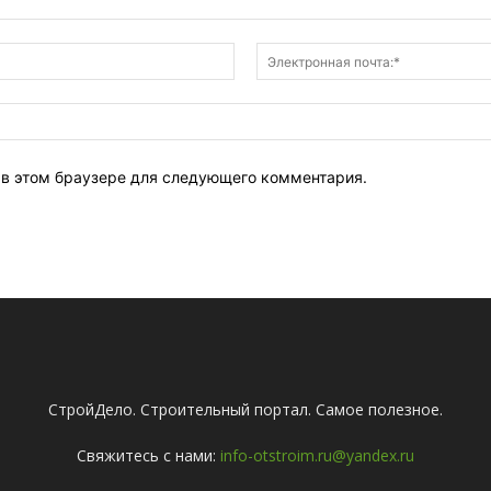
Имя:*
т в этом браузере для следующего комментария.
СтройДело. Строительный портал. Самое полезное.
Свяжитесь с нами:
info-otstroim.ru@yandex.ru