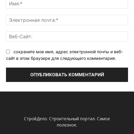
Им
Эл
поч
Ве
Са
сохраните мое имя, адрес электронной почты и веб-
сайт в этом браузере для следующего комментария.
СтройДело. Строительный портал. Самое
полезное.