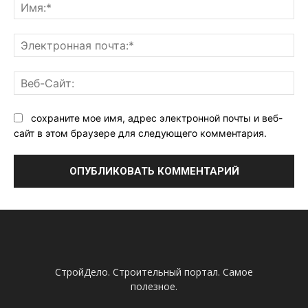
Им
Эл
поч
Ве
Са
сохраните мое имя, адрес электронной почты и веб-
сайт в этом браузере для следующего комментария.
СтройДело. Строительный портал. Самое
полезное.