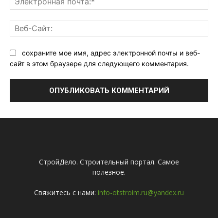
поч
Ве
Са
сохраните мое имя, адрес электронной почты и веб-
сайт в этом браузере для следующего комментария.
СтройДело. Строительный портал. Самое
полезное.
Свяжитесь с нами:
info-otstroim.ru@yandex.ru