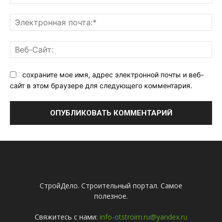
Эл
поч
Ве
Са
сохраните мое имя, адрес электронной почты и веб-
сайт в этом браузере для следующего комментария.
СтройДело. Строительный портал. Самое
полезное.
Свяжитесь с нами:
info-otstroim.ru@yandex.ru