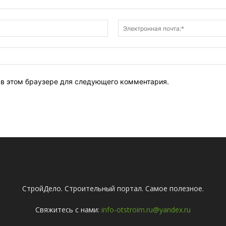
Имя:*
т в этом браузере для следующего комментария.
СтройДело. Строительный портал. Самое полезное.
Свяжитесь с нами:
info-otstroim.ru@yandex.ru