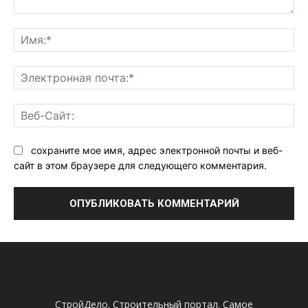
Комментарий:
Им
Эл
поч
Ве
Са
сохраните мое имя, адрес электронной почты и веб-
сайт в этом браузере для следующего комментария.
СтройДело. Строительный портал. Самое