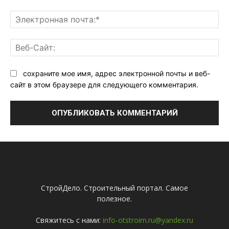
Эл
поч
Ве
Са
сохраните мое имя, адрес электронной почты и веб-
сайт в этом браузере для следующего комментария.
СтройДело. Строительный портал. Самое
полезное.
Свяжитесь с нами:
info-otstroim.ru@yandex.ru