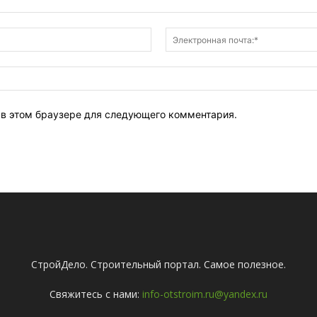
Имя:*
т в этом браузере для следующего комментария.
СтройДело. Строительный портал. Самое полезное.
Свяжитесь с нами:
info-otstroim.ru@yandex.ru