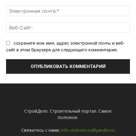
Эл
поч
Ве
Са
сохраните мое имя, адрес электронной почты и веб-
сайт в этом браузере для следующего комментария.
СтройДело. Строительный портал. Самое
полезное.
Свяжитесь с нами:
info-otstroim.ru@yandex.ru