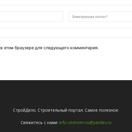
Имя:*
т в этом браузере для следующего комментария.
СтройДело. Строительный портал. Самое полезное.
Свяжитесь с нами:
info-otstroim.ru@yandex.ru