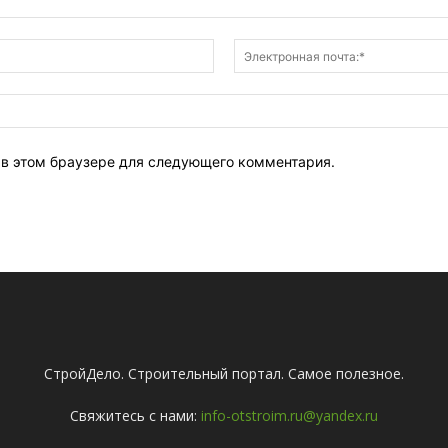
Имя:*
т в этом браузере для следующего комментария.
СтройДело. Строительный портал. Самое полезное.
Свяжитесь с нами:
info-otstroim.ru@yandex.ru