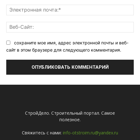
Эл
поч
Ве
Са
сохраните мое имя, адрес электронной почты и веб-
сайт в этом браузере для следующего комментария.
СтройДело. Строительный портал. Самое
полезное.
Свяжитесь с нами:
info-otstroim.ru@yandex.ru