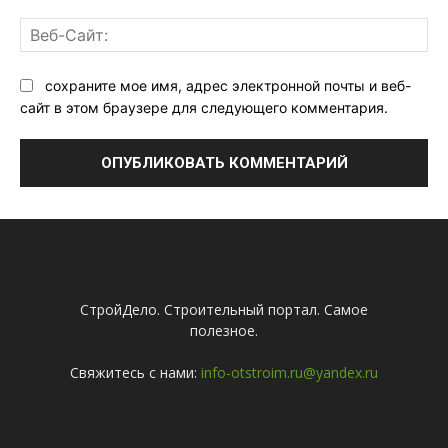
Ве
Са
сохраните мое имя, адрес электронной почты и веб-
сайт в этом браузере для следующего комментария.
СтройДело. Строительный портал. Самое
полезное.
Свяжитесь с нами:
info-otstroim.ru@yandex.ru