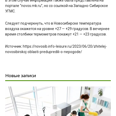
В этом случае информация также была представлена на
портале “novos.mk.ru”, но со ссылкой на Западно-Сибирское
УГМС.
Следует подчеркнуть, что в Новосибирске температура
воздуха окажется на уровне +27 — +29 градусов. В вечернее
время столбики термометров покажут +21 — +23 градусов.
Источник: https://novosib.info-leisure.ru/2023/06/20/zhitelej-
novosibirskoj-oblasti-predupredili-o-nepogode/
Новые записи