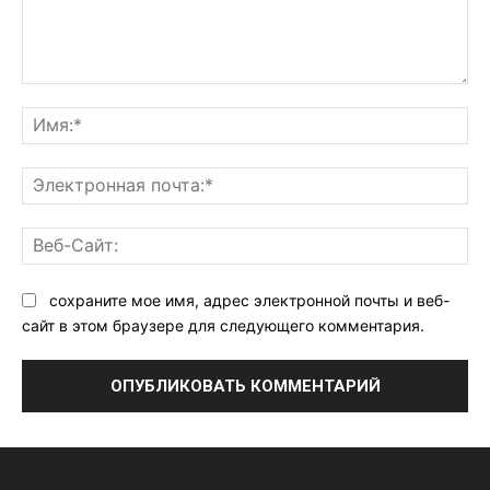
Комментарий:
Им
Эл
поч
Ве
Са
сохраните мое имя, адрес электронной почты и веб-
сайт в этом браузере для следующего комментария.