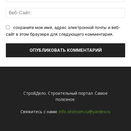
поч
Ве
Са
сохраните мое имя, адрес электронной почты и веб-
сайт в этом браузере для следующего комментария.
СтройДело. Строительный портал. Самое
полезное.
Свяжитесь с нами:
info-otstroim.ru@yandex.ru