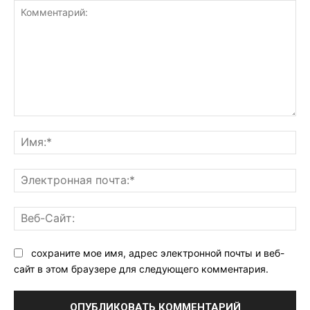
Комментарий:
Им
Эл
поч
Ве
Са
сохраните мое имя, адрес электронной почты и веб-
сайт в этом браузере для следующего комментария.