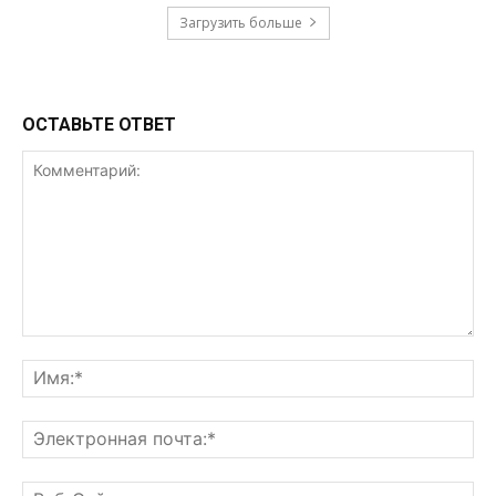
Загрузить больше
ОСТАВЬТЕ ОТВЕТ
Комментарий:
Им
Эл
поч
Ве