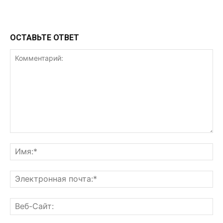
ОСТАВЬТЕ ОТВЕТ
Комментарий:
Им
Эл
поч
Ве
Са