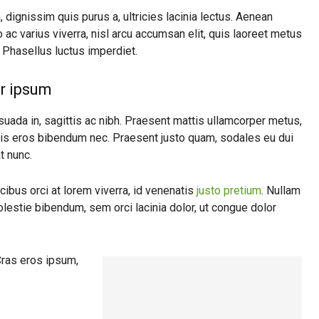
 dignissim quis purus a, ultricies lacinia lectus. Aenean
o ac varius viverra, nisl arcu accumsan elit, quis laoreet metus
 Phasellus luctus imperdiet.
r ipsum
uada in, sagittis ac nibh. Praesent mattis ullamcorper metus,
lis eros bibendum nec. Praesent justo quam, sodales eu dui
at nunc.
ibus orci at lorem viverra, id venenatis
justo pretium
. Nullam
lestie bibendum, sem orci lacinia dolor, ut congue dolor
 Cras eros ipsum,