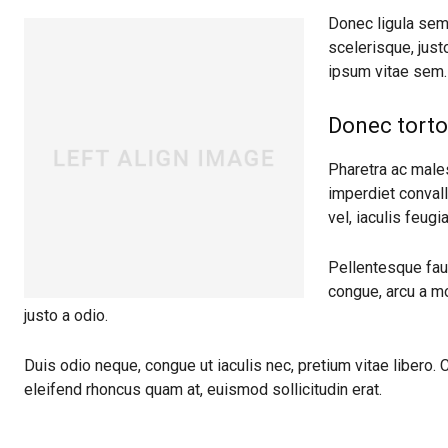
Donec ligula sem,
scelerisque, just
ipsum vitae sem.
Donec torto
Pharetra ac males
imperdiet conval
vel, iaculis feugi
Pellentesque fauc
congue, arcu a mo
justo a odio.
Duis odio neque, congue ut iaculis nec, pretium vitae libero.
eleifend rhoncus quam at, euismod sollicitudin erat.