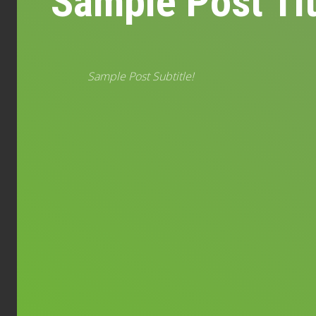
Sample Post Tit
Sample Post Subtitle!