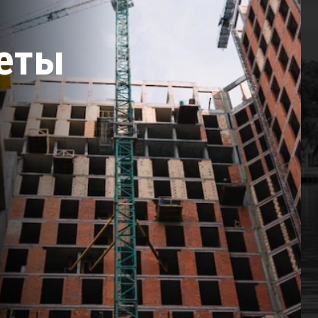
:
еты