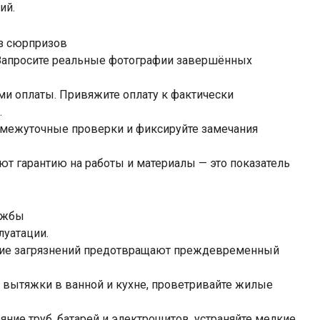
ий.
ез сюрпризов
 Запросите реальные фотографии завершённых
ми оплаты. Привяжите оплату к фактически
.
омежуточные проверки и фиксируйте замечания
ют гарантию на работы и материалы — это показатель
лужбы
луатации.
ение загрязнений предотвращают преждевременный
 вытяжки в ванной и кухне, проветривайте жилые
ние труб, батарей и электрощитов, устраняйте мелкие