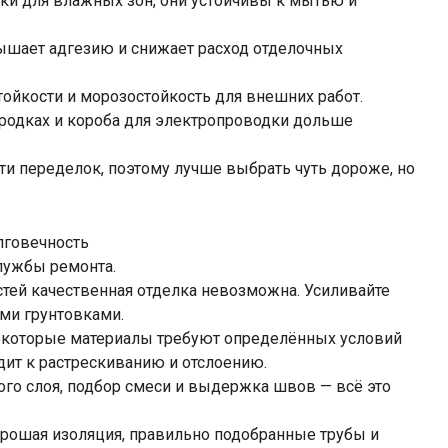
ки для влажных зон, они устойчивы к мытью и
вышает адгезию и снижает расход отделочных
тойкости и морозостойкость для внешних работ.
родках и короба для электропроводки дольше
ти переделок, поэтому лучше выбрать чуть дороже, но
олговечность
службы ремонта.
стей качественная отделка невозможна. Усиливайте
ми грунтовками.
екоторые материалы требуют определённых условий
дит к растрескиванию и отслоению.
ого слоя, подбор смеси и выдержка швов — всё это
Хорошая изоляция, правильно подобранные трубы и